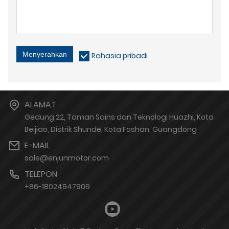
Menyerahkan
Rahasia pribadi
ALAMAT
Gedung 22, Taman Sains dan Teknologi Huazhi, Kota
Beijiao, Distrik Shunde, Kota Foshan, Guangdong
E-MAIL
sale@enjunmotor.com
TELEPON
+86-18024947909