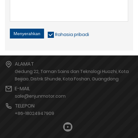
Menyerahkan
Rahasia pribadi
ALAMAT
Gedung 22, Taman Sains dan Teknologi Huazhi, Kota
Beijiao, Distrik Shunde, Kota Foshan, Guangdong
E-MAIL
sale@enjunmotor.com
TELEPON
+86-18024947909