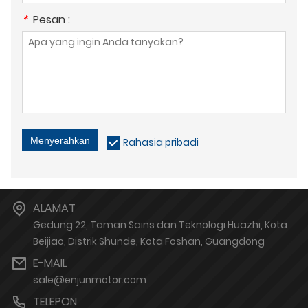
*
Pesan :
Menyerahkan
Rahasia pribadi
ALAMAT
Gedung 22, Taman Sains dan Teknologi Huazhi, Kota
Beijiao, Distrik Shunde, Kota Foshan, Guangdong
E-MAIL
sale@enjunmotor.com
TELEPON