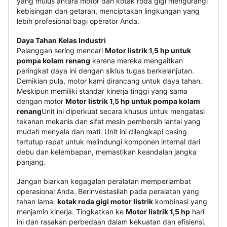
yang mulus antara motor dan kotak roda gigi mengurangi
kebisingan dan getaran, menciptakan lingkungan yang
lebih profesional bagi operator Anda.
Daya Tahan Kelas Industri
Pelanggan sering mencari
Motor listrik 1,5 hp untuk
pompa kolam renang
karena mereka mengaitkan
peringkat daya ini dengan siklus tugas berkelanjutan.
Demikian pula, motor kami dirancang untuk daya tahan.
Meskipun memiliki standar kinerja tinggi yang sama
dengan motor
Motor listrik 1,5 hp untuk pompa kolam
renang
Unit ini diperkuat secara khusus untuk mengatasi
tekanan mekanis dan sifat mesin pembersih lantai yang
mudah menyala dan mati. Unit ini dilengkapi casing
tertutup rapat untuk melindungi komponen internal dari
debu dan kelembapan, memastikan keandalan jangka
panjang.
Jangan biarkan kegagalan peralatan memperlambat
operasional Anda. Berinvestasilah pada peralatan yang
tahan lama.
kotak roda gigi motor listrik
kombinasi yang
menjamin kinerja. Tingkatkan ke
Motor listrik 1,5 hp
hari
ini dan rasakan perbedaan dalam kekuatan dan efisiensi.