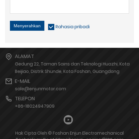
Menyerahkan
Rahasia pribadi
ALAMAT
Gedung 22, Taman Sains dan Teknologi Huazhi, Kota
Beijiao, Distrik Shunde, Kota Foshan, Guangdong
E-MAIL
sale@enjunmotor.com
TELEPON
+86-18024947909
Hak Cipta Oleh © Foshan Enjun Electromechanical